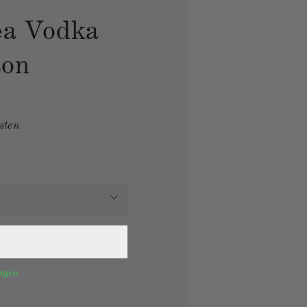
ea Vodka
ton
sten
tagen