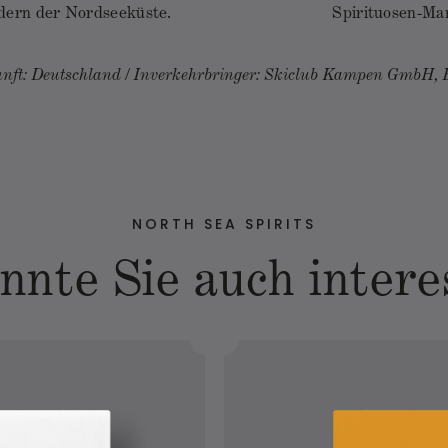
dern der Nordseeküste.
Spirituosen-Ma
nft: Deutschland
Inverkehrbringer: Skiclub Kampen GmbH, E
NORTH SEA SPIRITS
nnte Sie auch intere