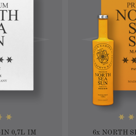
N 0,7L IM
6
x
NORTH SE