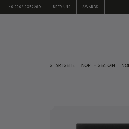
+49 2302 2052280
ÜBER UNS
AWARDS
STARTSEITE
NORTH SEA GIN
NO