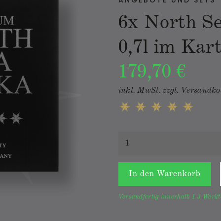
ANGEBOTE UND SETS
6x North S
0,7l im Kar
179,70 €
inkl. MwSt.
zzgl. Versandko
In den
Warenkorb
Versandfertig innerhalb 1-3 Werk