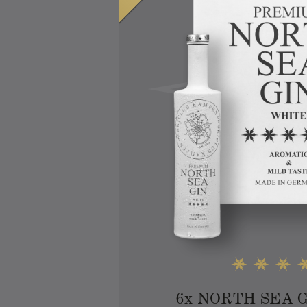
6
x
NORTH SEA GI