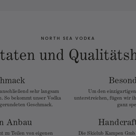
NORTH SEA VODKA
taten und Qualität
chmack
Besond
d anschließend sehr langsam
Um den einzigartige
fen. So bekommt unser Vodka
unterstreichen, fügen wir i
bgerundeten Geschmack.
ganz spe
en Anbau
Handcraf
 zu Teilen von eigenen
Die Skiclub Kampen GmbH 