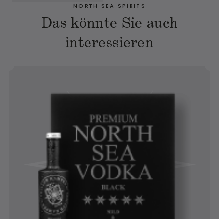
NORTH SEA SPIRITS
Das könnte Sie auch
interessieren
Awarded for
Taste and Design