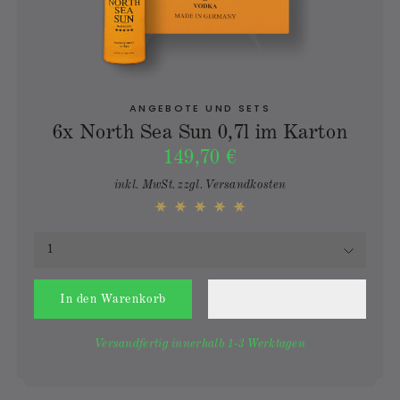
ANGEBOTE UND SETS
6x North Sea Sun 0,7l im Karton
149,70 €
inkl. MwSt.
zzgl. Versandkosten
In den
Warenkorb
Versandfertig innerhalb 1-3 Werktagen