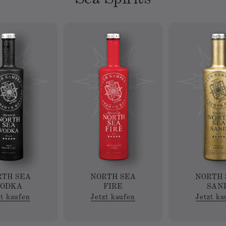
Sea Spirits
H SEA
NORTH SEA
NORTH SE
DKA
FIRE
SAND
kaufen
Jetzt kaufen
Jetzt kauf