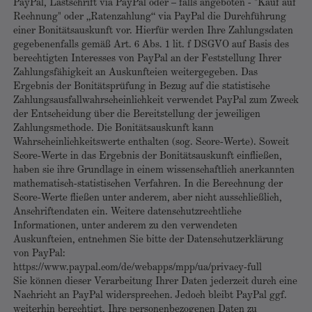
PayPal, Lastschrift via PayPal oder – falls angeboten - "Kauf auf
Rechnung" oder „Ratenzahlung“ via PayPal die Durchführung
einer Bonitätsauskunft vor. Hierfür werden Ihre Zahlungsdaten
gegebenenfalls gemäß Art. 6 Abs. 1 lit. f DSGVO auf Basis des
berechtigten Interesses von PayPal an der Feststellung Ihrer
Zahlungsfähigkeit an Auskunfteien weitergegeben. Das
Ergebnis der Bonitätsprüfung in Bezug auf die statistische
Zahlungsausfallwahrscheinlichkeit verwendet PayPal zum Zweck
der Entscheidung über die Bereitstellung der jeweiligen
Zahlungsmethode. Die Bonitätsauskunft kann
Wahrscheinlichkeitswerte enthalten (sog. Score-Werte). Soweit
Score-Werte in das Ergebnis der Bonitätsauskunft einfließen,
haben sie ihre Grundlage in einem wissenschaftlich anerkannten
mathematisch-statistischen Verfahren. In die Berechnung der
Score-Werte fließen unter anderem, aber nicht ausschließlich,
Anschriftendaten ein. Weitere datenschutzrechtliche
Informationen, unter anderem zu den verwendeten
Auskunfteien, entnehmen Sie bitte der Datenschutzerklärung
von PayPal:
https://www.paypal.com/de/webapps/mpp/ua/privacy-full
Sie können dieser Verarbeitung Ihrer Daten jederzeit durch eine
Nachricht an PayPal widersprechen. Jedoch bleibt PayPal ggf.
weiterhin berechtigt, Ihre personenbezogenen Daten zu