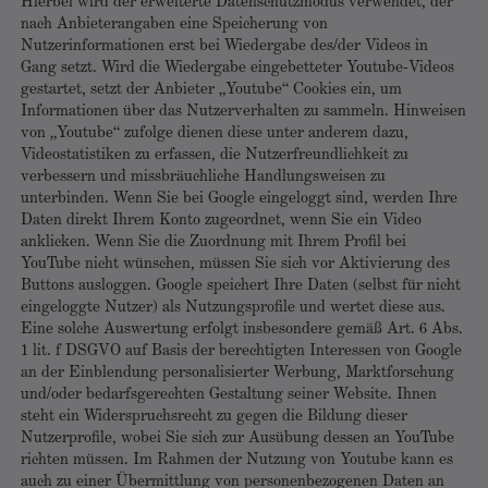
Hierbei wird der erweiterte Datenschutzmodus verwendet, der
nach Anbieterangaben eine Speicherung von
Nutzerinformationen erst bei Wiedergabe des/der Videos in
Gang setzt. Wird die Wiedergabe eingebetteter Youtube-Videos
gestartet, setzt der Anbieter „Youtube“ Cookies ein, um
Informationen über das Nutzerverhalten zu sammeln. Hinweisen
von „Youtube“ zufolge dienen diese unter anderem dazu,
Videostatistiken zu erfassen, die Nutzerfreundlichkeit zu
verbessern und missbräuchliche Handlungsweisen zu
unterbinden. Wenn Sie bei Google eingeloggt sind, werden Ihre
Daten direkt Ihrem Konto zugeordnet, wenn Sie ein Video
anklicken. Wenn Sie die Zuordnung mit Ihrem Profil bei
YouTube nicht wünschen, müssen Sie sich vor Aktivierung des
Buttons ausloggen. Google speichert Ihre Daten (selbst für nicht
eingeloggte Nutzer) als Nutzungsprofile und wertet diese aus.
Eine solche Auswertung erfolgt insbesondere gemäß Art. 6 Abs.
1 lit. f DSGVO auf Basis der berechtigten Interessen von Google
an der Einblendung personalisierter Werbung, Marktforschung
und/oder bedarfsgerechten Gestaltung seiner Website. Ihnen
steht ein Widerspruchsrecht zu gegen die Bildung dieser
Nutzerprofile, wobei Sie sich zur Ausübung dessen an YouTube
richten müssen. Im Rahmen der Nutzung von Youtube kann es
auch zu einer Übermittlung von personenbezogenen Daten an