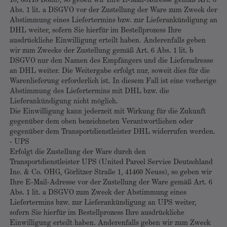
10, 53113 Bonn), so geben wir Ihre E-Mail-Adresse gemäß Art. 6
Abs. 1 lit. a DSGVO vor der Zustellung der Ware zum Zweck der
Abstimmung eines Liefertermins bzw. zur Lieferankündigung an
DHL weiter, sofern Sie hierfür im Bestellprozess Ihre
ausdrückliche Einwilligung erteilt haben. Anderenfalls geben
wir zum Zwecke der Zustellung gemäß Art. 6 Abs. 1 lit. b
DSGVO nur den Namen des Empfängers und die Lieferadresse
an DHL weiter. Die Weitergabe erfolgt nur, soweit dies für die
Warenlieferung erforderlich ist. In diesem Fall ist eine vorherige
Abstimmung des Liefertermins mit DHL bzw. die
Lieferankündigung nicht möglich.
Die Einwilligung kann jederzeit mit Wirkung für die Zukunft
gegenüber dem oben bezeichneten Verantwortlichen oder
gegenüber dem Transportdienstleister DHL widerrufen werden.
- UPS
Erfolgt die Zustellung der Ware durch den
Transportdienstleister UPS (United Parcel Service Deutschland
Inc. & Co. OHG, Görlitzer Straße 1, 41460 Neuss), so geben wir
Ihre E-Mail-Adresse vor der Zustellung der Ware gemäß Art. 6
Abs. 1 lit. a DSGVO zum Zweck der Abstimmung eines
Liefertermins bzw. zur Lieferankündigung an UPS weiter,
sofern Sie hierfür im Bestellprozess Ihre ausdrückliche
Einwilligung erteilt haben. Anderenfalls geben wir zum Zweck